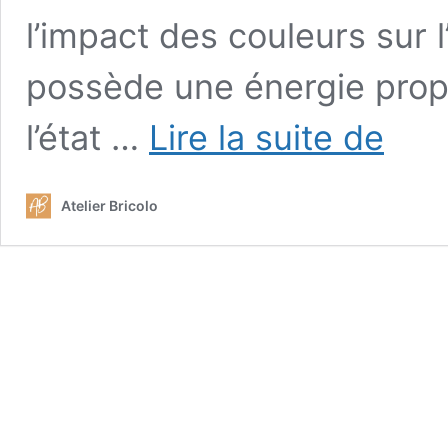
l’impact des couleurs sur
possède une énergie propr
Ces
l’état …
Lire la suite de
astuces
incontour
vous
Atelier Bricolo
permettro
de
choisir
des
couleurs
qui
claquent
pour
votre
salon