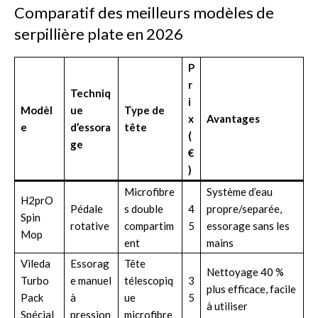
Comparatif des meilleurs modèles de
serpillière plate en 2026
P
r
Techniq
i
Modèl
ue
Type de
x
Avantages
e
d’essora
tête
(
ge
€
)
Microfibre
Système d’eau
H2prO
Pédale
s double
4
propre/separée,
Spin
rotative
compartim
5
essorage sans les
Mop
ent
mains
Vileda
Essorag
Tête
Nettoyage 40 %
Turbo
e manuel
télescopiq
3
plus efficace, facile
Pack
à
ue
5
à utiliser
Spécial
pression
microfibre