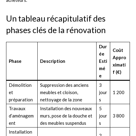
Un tableau récapitulatif des
phases clés de la rénovation
Dur
Coût
ée
Appro
Phase
Description
Esti
ximati
mé
f (€)
e
Démolition
Suppression des anciens
3
et
meubles et cloison,
jour
1 200
préparation
nettoyage de la zone
s
Travaux
Installation des nouveaux
5
d’aménagem
murs, pose de la douche et
jour
3 800
ent
des meubles suspendus
s
Installation
2