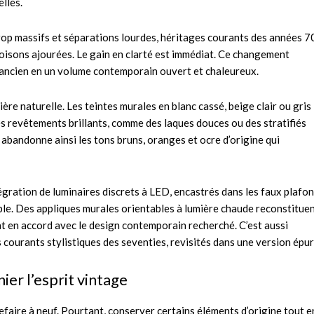
lles.
s trop massifs et séparations lourdes, héritages courants des années 7
loisons ajourées. Le gain en clarté est immédiat. Ce changement
n ancien en un volume contemporain ouvert et chaleureux.
ière naturelle. Les teintes murales en blanc cassé, beige clair ou gris
es revêtements brillants, comme des laques douces ou des stratifiés
n abandonne ainsi les tons bruns, oranges et ocre d’origine qui
ntégration de luminaires discrets à LED, encastrés dans les faux plafo
ble. Des appliques murales orientables à lumière chaude reconstitue
nt en accord avec le design contemporain recherché. C’est aussi
s courants stylistiques des seventies, revisités dans une version épur
ier l’esprit vintage
refaire à neuf. Pourtant, conserver certains éléments d’origine tout e