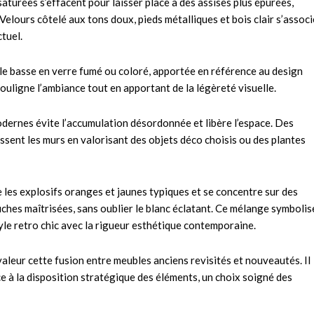
aturées s’effacent pour laisser place à des assises plus épurées,
elours côtelé aux tons doux, pieds métalliques et bois clair s’assoc
tuel.
able basse en verre fumé ou coloré, apportée en référence au design
souligne l’ambiance tout en apportant de la légèreté visuelle.
dernes évite l’accumulation désordonnée et libère l’espace. Des
ssent les murs en valorisant des objets déco choisis ou des plantes
e les explosifs oranges et jaunes typiques et se concentre sur des
ches maîtrisées, sans oublier le blanc éclatant. Ce mélange symbolis
tyle retro chic avec la rigueur esthétique contemporaine.
aleur cette fusion entre meubles anciens revisités et nouveautés. Il
ce à la disposition stratégique des éléments, un choix soigné des