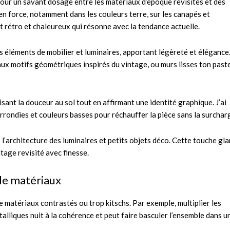
 pour un savant dosage entre les matériaux d’époque revisités et des
en force, notamment dans les couleurs terre, sur les canapés et
nt rétro et chaleureux qui résonne avec la tendance actuelle.
s éléments de mobilier et luminaires, apportant légèreté et élégance
ux motifs géométriques inspirés du vintage, ou murs lisses ton past
isant la douceur au sol tout en affirmant une identité graphique. J’ai
rrondies et couleurs basses pour réchauffer la pièce sans la surchar
 l’architecture des luminaires et petits objets déco. Cette touche gl
ntage revisité avec finesse.
 de matériaux
matériaux contrastés ou trop kitschs. Par exemple, multiplier les
alliques nuit à la cohérence et peut faire basculer l’ensemble dans u