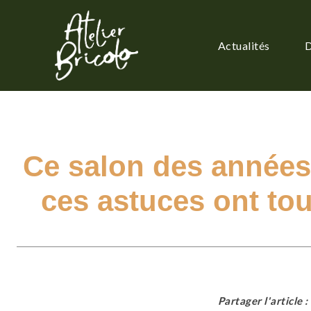
Actualités
D
Ce salon des années
ces astuces ont to
Partager l'article :