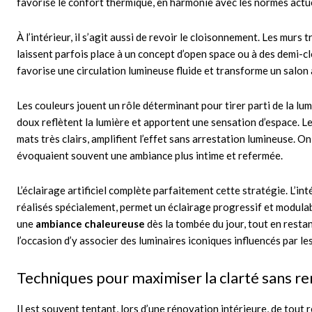
favorisé le confort thermique, en harmonie avec les normes actue
À l’intérieur, il s’agit aussi de revoir le cloisonnement. Les mur
laissent parfois place à un concept d’open space ou à des demi-c
favorise une circulation lumineuse fluide et transforme un salo
Les couleurs jouent un rôle déterminant pour tirer parti de la lum
doux reflètent la lumière et apportent une sensation d’espace. L
mats très clairs, amplifient l’effet sans arrestation lumineuse. O
évoquaient souvent une ambiance plus intime et refermée.
L’éclairage artificiel complète parfaitement cette stratégie. L’i
réalisés spécialement, permet un éclairage progressif et modula
une
ambiance chaleureuse
dès la tombée du jour, tout en resta
l’occasion d’y associer des luminaires iconiques influencés par le
Techniques pour maximiser la clarté sans ren
Il est souvent tentant, lors d’une rénovation intérieure, de tout 