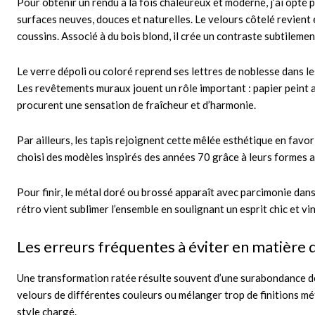
Pour obtenir un rendu à la fois chaleureux et moderne, j’ai opté
surfaces neuves, douces et naturelles. Le velours côtelé revient 
coussins. Associé à du bois blond, il crée un contraste subtileme
Le verre dépoli ou coloré reprend ses lettres de noblesse dans le
Les revêtements muraux jouent un rôle important : papier peint a
procurent une sensation de fraîcheur et d’harmonie.
Par ailleurs, les tapis rejoignent cette mêlée esthétique en favor
choisi des modèles inspirés des années 70 grâce à leurs formes a
Pour finir, le métal doré ou brossé apparaît avec parcimonie dans
rétro vient sublimer l’ensemble en soulignant un esprit chic et vi
Les erreurs fréquentes à éviter en matière
Une transformation ratée résulte souvent d’une surabondance de 
velours de différentes couleurs ou mélanger trop de finitions mét
style chargé.