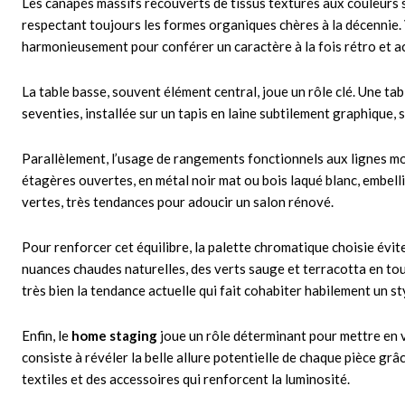
Les canapés massifs recouverts de tissus texturés aux couleurs s
respectant toujours les formes organiques chères à la décennie. V
harmonieusement pour conférer un caractère à la fois rétro et ac
La table basse, souvent élément central, joue un rôle clé. Une t
seventies, installée sur un tapis en laine subtilement graphique, 
Parallèlement, l’usage de rangements fonctionnels aux lignes mo
étagères ouvertes, en métal noir mat ou bois laqué blanc, embelli
vertes, très tendances pour adoucir un salon rénové.
Pour renforcer cet équilibre, la palette chromatique choisie évit
nuances chaudes naturelles, des verts sauge et terracotta en tou
très bien la tendance actuelle qui fait cohabiter habilement un s
Enfin, le
home staging
joue un rôle déterminant pour mettre en v
consiste à révéler la belle allure potentielle de chaque pièce grâ
textiles et des accessoires qui renforcent la luminosité.