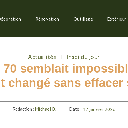
écoration
Rénovation
Outillage
Extérieur
Actualités
Inspi du jour
 70 semblait impossibl
ut changé sans effacer
Rédaction :
Michael B.
Date :
17 janvier 2026
Facebook
Twitter
Pinterest