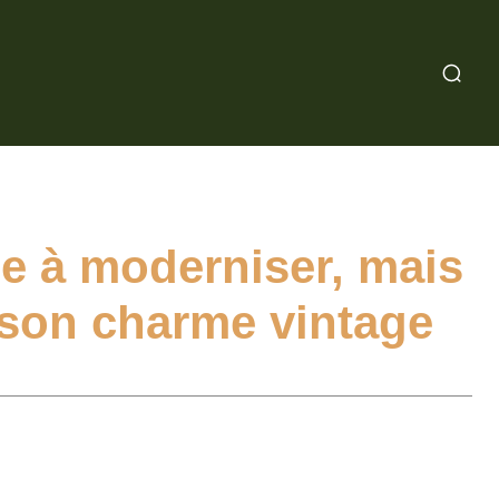
e à moderniser, mais
 son charme vintage
WhatsApp