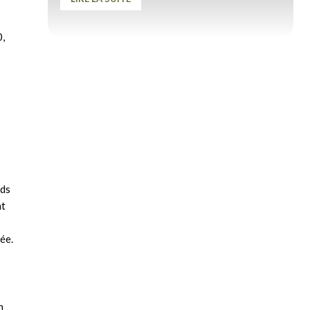
0,
nds
nt
ée.
n