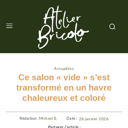
Actualités
Ce salon « vide » s’est
transformé en un havre
chaleureux et coloré
Rédaction :
Michael B.
Date :
26 janvier 2026
Partager l'article :