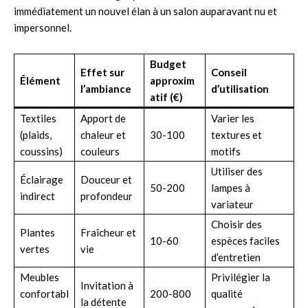
immédiatement un nouvel élan à un salon auparavant nu et
impersonnel.
Budget
Effet sur
Conseil
Élément
approxim
l’ambiance
d’utilisation
atif (€)
Textiles
Apport de
Varier les
(plaids,
chaleur et
30-100
textures et
coussins)
couleurs
motifs
Utiliser des
Éclairage
Douceur et
50-200
lampes à
indirect
profondeur
variateur
Choisir des
Plantes
Fraîcheur et
10-60
espèces faciles
vertes
vie
d’entretien
Meubles
Privilégier la
Invitation à
confortabl
200-800
qualité
la détente