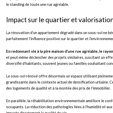
le standing de toute une rue agréable.
Impact sur le quartier et valorisatio
La rénovation d’un appartement dégradé dans un sous-sol ne béné
parfaitement l’influence positive sur le quartier et l’environneme
En redonnant vie à la pire maison d’une rue agréable, le ray
et peut même déclencher des projets similaires, suscitant un effe
diversifié d’habitants, souvent jeunes ou familles souhaitant con
Le sous-sol rénové offre désormais un espace utilisant pleinemen
grandissante dans le contexte actuel de densification urbaine. C
des logements de qualité et à la montée des prix de l’immobilier.
En parallèle, la réhabilitation environnementale améliore le confor
occupants. La réduction des pathologies liées à l’humidité et au
impacte directement la qualité de vie.