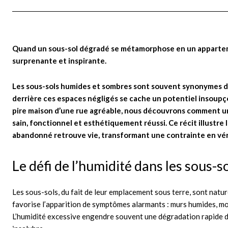
Quand un sous-sol dégradé se métamorphose en un appartemen
surprenante et inspirante.
Les sous-sols humides et sombres sont souvent synonymes de
derrière ces espaces négligés se cache un potentiel insoup
pire maison d’une rue agréable, nous découvrons comment un 
sain, fonctionnel et esthétiquement réussi. Ce récit illustre 
abandonné retrouve vie, transformant une contrainte en vér
Le défi de l’humidité dans les sous-
Les sous-sols, du fait de leur emplacement sous terre, sont nat
favorise l’apparition de symptômes alarmants : murs humides, moi
L’humidité excessive engendre souvent une dégradation rapide de