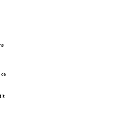
ns
n de
tit