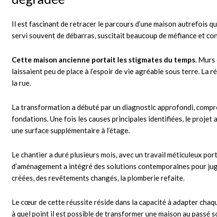
Il est fascinant de retracer le parcours d’une maison autrefois qu
servi souvent de débarras, suscitait beaucoup de méfiance et conf
Cette maison ancienne portait les stigmates du temps
. Murs 
laissaient peu de place à l’espoir de vie agréable sous terre. La 
la rue.
La transformation a débuté par un diagnostic approfondi, comprenan
fondations. Une fois les causes principales identifiées, le projet
une surface supplémentaire à l’étage.
Le chantier a duré plusieurs mois, avec un travail méticuleux porté
d’aménagement a intégré des solutions contemporaines pour jugu
créées, des revêtements changés, la plomberie refaite.
Le cœur de cette réussite réside dans la capacité à adapter chaqu
à quel point il est possible de transformer une maison au passé s