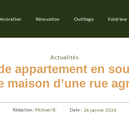
écoration
Rénovation
Outillage
Extérieur
Actualités
e appartement en sous-
re maison d’une rue ag
Rédaction :
Michael B.
Date :
26 janvier 2026
Facebook
Twitter
Pinterest