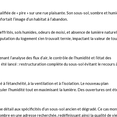
alifiée de « pire » sur une rue plaisante. Son sous-sol, sombre et humi
ortait l’image d’un habitat à l’abandon.
effrités, sols humides, odeurs de moisi, et absence de lumière naturel
réputation du logement s’en trouvait ternie, impactant la valeur de to
t l’analyse des flux d’air, le contrôle de l’humidité et l’état des
 a été lancé : restructuration complète du sous-sol évitant le recours 
 à l’étanchéité, à la ventilation et à l’isolation. Le nouveau plan
ler l’humidité tout en maximisant la lumière. Des ouvertures ont ét
e détail aux spécificités d’un sous-sol ancien et dégradé. Ce cas mo
ombre en une adresse recherchée, redéfinissant ainsi la qualité de vie