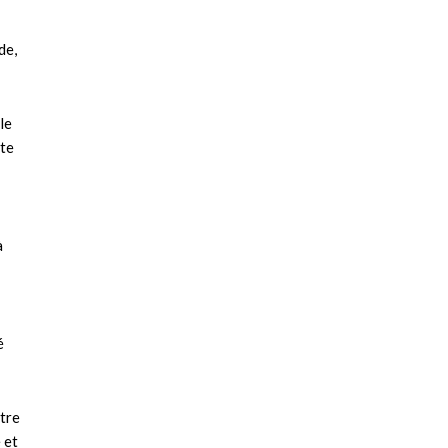
de,
le
ute
à
é
ntre
 et