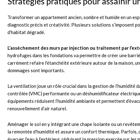
Stratégies pratiques pour assainir 
Transformer un appartement ancien, sombre et humide en un esp
diagnostic précis et créativité. Plusieurs solutions s’imposent 
d’habitat dégradé.
L’assèchement des murs par injection ou traitement par l’ext
hydrofuges dans les fondations va permettre de créer une barrière
carrément refaire l’étanchéité extérieure autour de la maison, 
dommages sont importants.
La ventilation joue un rôle crucial dans la gestion de l’humidité
contrôlée (VMC) performante ou un déshumidificateur électrique 
équipements réduisent l’humidité ambiante et permettent d’évacue
renouvellement d’air naturel.
Aménager le sol en y intégrant une chape isolante ou un revête
la remontée d’humidité et assure un confort thermique. Parfois,
évacuer l’eau à l’extérieur, réduisant la pression exercée sur les 