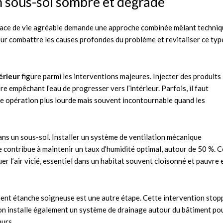
un sous-sol sombre et dégradé
ace de vie agréable demande une approche combinée mêlant techniq
pour combattre les causes profondes du problème et revitaliser ce typ
érieur
figure parmi les interventions majeures. Injecter des produits
 empêchant l’eau de progresser vers l’intérieur. Parfois, il faut
une opération plus lourde mais souvent incontournable quand les
 dans un sous-sol. Installer un système de ventilation mécanique
contribue à maintenir un taux d’humidité optimal, autour de 50 %. C
r l’air vicié, essentiel dans un habitat souvent cloisonné et pauvre 
ment étanche soigneuse est une autre étape. Cette intervention stop
 on installe également un système de drainage autour du bâtiment po
murs.