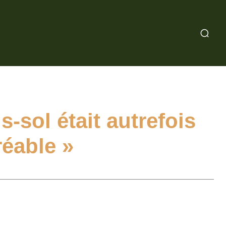
sol était autrefois
réable »
WhatsApp