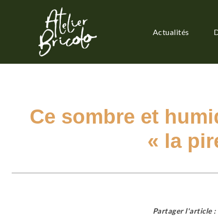
Actualités
D
Ce sombre et humid
« la pi
Partager l'article :