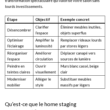
transformation spectaculaire qui valorise votre salon sans
lourds investissements.
Étape
Objectif
Exemple concret
Clarifier
Éliminer meubles inutiles,
Désencombrer
l’espace
objets superflus
Optimiser
Amplifier la
Remplacer rideaux lourds
l’éclairage
luminosité
par stores légers
Réorganiser
Améliorer
Déplacer canapé vers
l’espace
circulation
sources de lumière
Peindre en
Ouvrir
Murs blanc cassé, beige
teintes claires
visuellement
clair
Moderniser
Alléger le
Substituer meubles
mobilier
style
massifs par légers
Qu’est-ce que le home staging