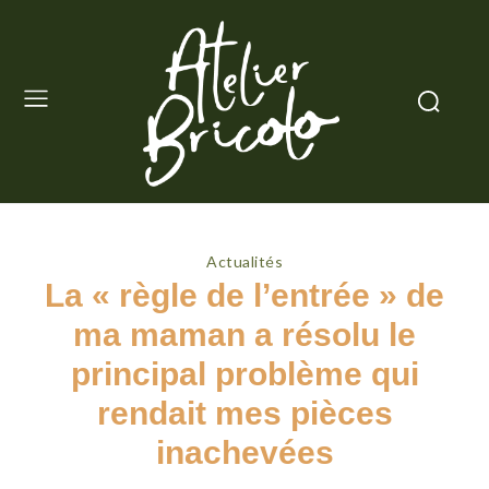
Actualités
La « règle de l’entrée » de
ma maman a résolu le
principal problème qui
rendait mes pièces
inachevées