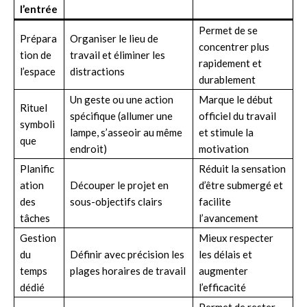
l’entrée
Permet de se
Prépara
Organiser le lieu de
concentrer plus
tion de
travail et éliminer les
rapidement et
l’espace
distractions
durablement
Un geste ou une action
Marque le début
Rituel
spécifique (allumer une
officiel du travail
symboli
lampe, s’asseoir au même
et stimule la
que
endroit)
motivation
Planific
Réduit la sensation
ation
Découper le projet en
d’être submergé et
des
sous-objectifs clairs
facilite
tâches
l’avancement
Gestion
Mieux respecter
du
Définir avec précision les
les délais et
temps
plages horaires de travail
augmenter
dédié
l’efficacité
Permet de rester