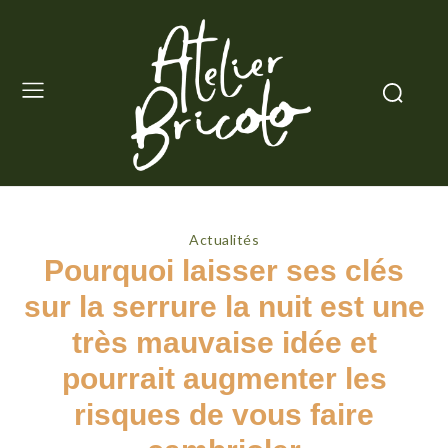
Actualités
Pourquoi laisser ses clés
sur la serrure la nuit est une
très mauvaise idée et
pourrait augmenter les
risques de vous faire