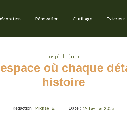
écoration
Rénovation
Outillage
Extérieur
Inspi du jour
n espace où chaque déta
histoire
Rédaction :
Michael B.
Date :
19 février 2025
Facebook
Twitter
Pinterest