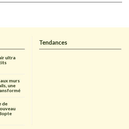
Tendances
air ultra
tits
 aux murs
ils, une
transformé
e de
enouveau
adopte