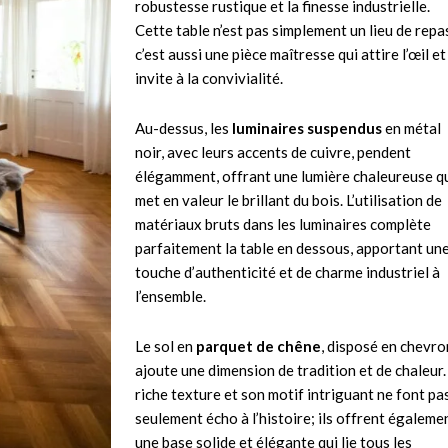
robustesse rustique et la finesse industrielle.
Cette table n’est pas simplement un lieu de repa
c’est aussi une pièce maîtresse qui attire l’œil et
invite à la convivialité.
Au-dessus, les
luminaires suspendus
en métal
noir, avec leurs accents de cuivre, pendent
élégamment, offrant une lumière chaleureuse q
met en valeur le brillant du bois. L’utilisation de
matériaux bruts dans les luminaires complète
parfaitement la table en dessous, apportant un
touche d’authenticité et de charme industriel à
l’ensemble.
Le sol en
parquet de chêne
, disposé en chevro
ajoute une dimension de tradition et de chaleur.
riche texture et son motif intriguant ne font pa
seulement écho à l’histoire; ils offrent égaleme
une base solide et élégante qui lie tous les