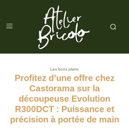
Les bons plans
Profitez d’une offre chez
Castorama sur la
découpeuse Evolution
R300DCT : Puissance et
précision à portée de main