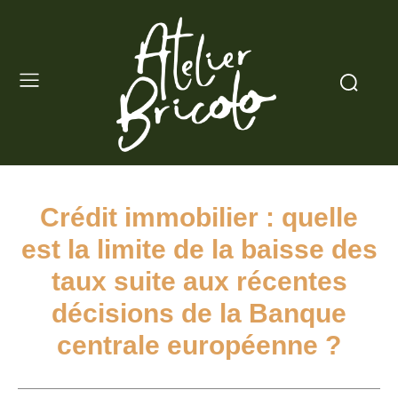
Crédit immobilier : quelle
est la limite de la baisse des
taux suite aux récentes
décisions de la Banque
centrale européenne ?